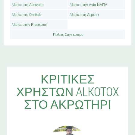
Alkotox στη Λάρνακα
Alkotox στην Αγία ΝΑΠΑ
Alkotox στο Gesitkale
Alkotox στη Λεμεσό
Alkotox στην Επισκοπή
Πόλεις Στην κυπρο
ΚΡΙΤΙΚΈΣ
ΧΡΗΣΤΏΝ ALKOTOX
ΣΤΟ ΑΚΡΩΤΉΡΙ