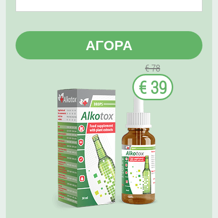
ΑΓΟΡΆ
€ 78
€ 39